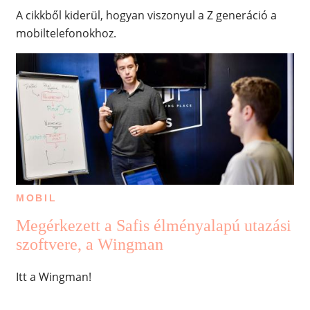
A cikkből kiderül, hogyan viszonyul a Z generáció a
mobiltelefonokhoz.
MOBIL
Megérkezett a Safis élményalapú utazási
szoftvere, a Wingman
Itt a Wingman!