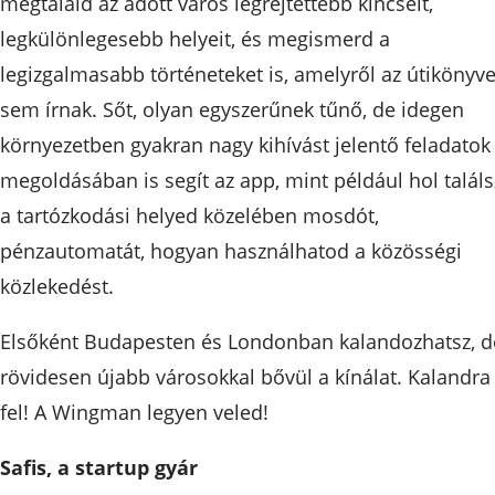
megtaláld az adott város legrejtettebb kincseit,
legkülönlegesebb helyeit, és megismerd a
legizgalmasabb történeteket is, amelyről az útikönyv
sem írnak. Sőt, olyan egyszerűnek tűnő, de idegen
környezetben gyakran nagy kihívást jelentő feladatok
megoldásában is segít az app, mint például hol találs
a tartózkodási helyed közelében mosdót,
pénzautomatát, hogyan használhatod a közösségi
közlekedést.
Elsőként Budapesten és Londonban kalandozhatsz, d
rövidesen újabb városokkal bővül a kínálat. Kalandra
fel! A Wingman legyen veled!
Safis, a startup gyár