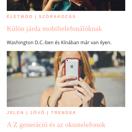
ÉLETMÓD | SZÓRAKOZÁS
Külön járda mobiltelefonálóknak
Washington D.C.-ben és Kínában már van ilyen.
JELEN | JÖVŐ | TRENDEK
A Z generáció és az okostelefonok