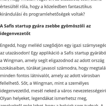
értesültél róla, hogy a közeledben fantasztikus
kirándulási és programlehetőségek voltak?
A Safis startup gyára zsebbe gyömöszöli az
idegenvezetőt
Engedd, hogy melléd szegődjön egy igazi szárnysegé
az utazásodon! Egy applikáció a Safis startup gyárábó
a Wingman, amely segít eligazodnod az adott ország
szokásaiban, túrákat javasol számodra, hogy megtalál
minden fontos látnivalót, amely az adott városban
fellelhető. Sőt, a Wingman, mint a személyes
idegenvezetőd, mesél neked a város nevezetességeirő
Olyan helyeket, legendákat ismerhetsz meg,
amelyekről még lehet, hogy a helyiek sem tudnak. A