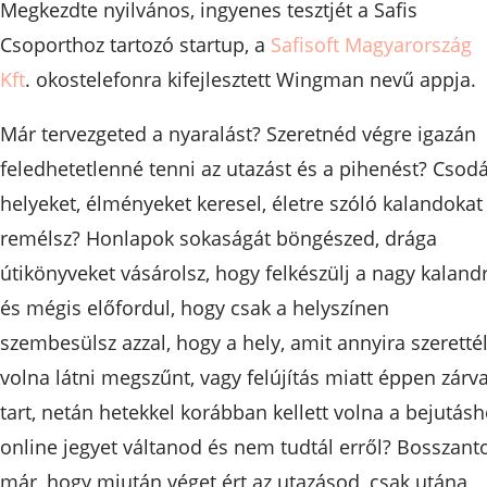
Megkezdte nyilvános, ingyenes tesztjét a Safis
Csoporthoz tartozó startup, a
Safisoft Magyarország
Kft
. okostelefonra kifejlesztett Wingman nevű appja.
Már tervezgeted a nyaralást? Szeretnéd végre igazán
feledhetetlenné tenni az utazást és a pihenést? Csod
helyeket, élményeket keresel, életre szóló kalandokat
remélsz? Honlapok sokaságát böngészed, drága
útikönyveket vásárolsz, hogy felkészülj a nagy kalandr
és mégis előfordul, hogy csak a helyszínen
szembesülsz azzal, hogy a hely, amit annyira szeretté
volna látni megszűnt, vagy felújítás miatt éppen zárv
tart, netán hetekkel korábban kellett volna a bejutás
online jegyet váltanod és nem tudtál erről? Bosszanto
már, hogy miután véget ért az utazásod, csak utána