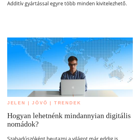
Additív gyártással egyre több minden kivitelezhető.
JELEN | JÖVŐ | TRENDEK
Hogyan lehetnénk mindannyian digitális
nomádok?
Szabadúszóként beutazni a világot már eddig is