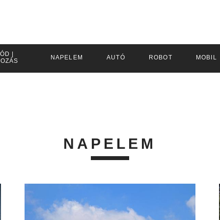
ÓD |
NAPELEM
AUTÓ
ROBOT
MOBIL
KOZÁS
NAPELEM