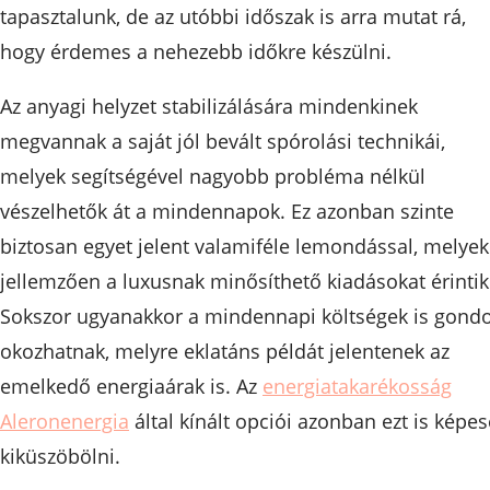
tapasztalunk, de az utóbbi időszak is arra mutat rá,
hogy érdemes a nehezebb időkre készülni.
Az anyagi helyzet stabilizálására mindenkinek
megvannak a saját jól bevált spórolási technikái,
melyek segítségével nagyobb probléma nélkül
vészelhetők át a mindennapok. Ez azonban szinte
biztosan egyet jelent valamiféle lemondással, melyek
jellemzően a luxusnak minősíthető kiadásokat érintik
Sokszor ugyanakkor a mindennapi költségek is gond
okozhatnak, melyre eklatáns példát jelentenek az
emelkedő energiaárak is. Az
energiatakarékosság
Aleronenergia
által kínált opciói azonban ezt is képe
kiküszöbölni.