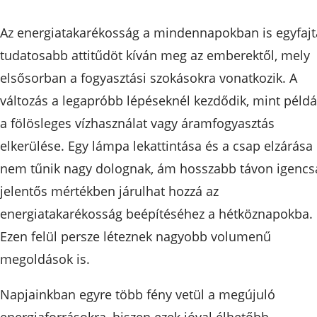
Az energiatakarékosság a mindennapokban is egyfajt
tudatosabb attitűdöt kíván meg az emberektől, mely
elsősorban a fogyasztási szokásokra vonatkozik. A
változás a legapróbb lépéseknél kezdődik, mint példá
a fölösleges vízhasználat vagy áramfogyasztás
elkerülése. Egy lámpa lekattintása és a csap elzárása
nem tűnik nagy dolognak, ám hosszabb távon igencs
jelentős mértékben járulhat hozzá az
energiatakarékosság beépítéséhez a hétköznapokba.
Ezen felül persze léteznek nagyobb volumenű
megoldások is.
Napjainkban egyre több fény vetül a megújuló
energiaforrásokra, hiszen ezek jóval élhetőbb