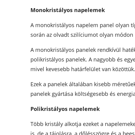
Monokristályos napelemek
A monokristályos napelem panel olyan típ
során az olvadt szilíciumot olyan módon h
A monokristályos panelek rendkívül haté
polikristályos panelek. A nagyobb és egy
mivel kevesebb határfelület van közöttük
Ezek a panelek általában kisebb méretűek
panelek gyártása költségesebb és energia
Polikristályos napelemek
Több kristály alkotja ezeket a napeleme
is, de a tájolásra, a dőlésszögre és a be