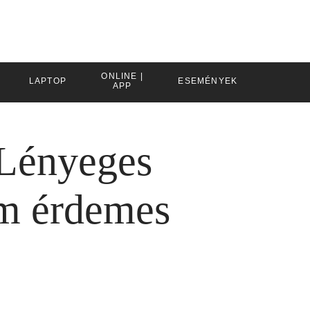
ONLINE |
LAPTOP
ESEMÉNYEK
APP
 Lényeges
em érdemes