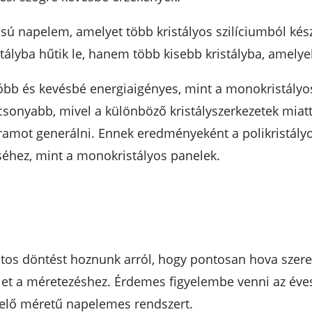
sú napelem, amelyet több kristályos szilíciumból kész
stályba hűtik le, hanem több kisebb kristályba, amely
óbb és kevésbé energiaigényes, mint a monokristályos
sonyabb, mivel a különböző kristályszerkezetek miatt 
amot generálni. Ennek eredményeként a polikristályo
séhez, mint a monokristályos panelek.
ntos döntést hoznunk arról, hogy pontosan hova szere
let a méretezéshez. Érdemes figyelembe venni az éves 
lelő méretű napelemes rendszert.