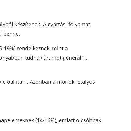
yból készítenek. A gyártási folyamat
ki benne.
5-19%) rendelkeznek, mint a
ékonyabban tudnak áramot generálni,
k előállítani. Azonban a monokristályos
 napelemeknek (14-16%), emiatt olcsóbbak