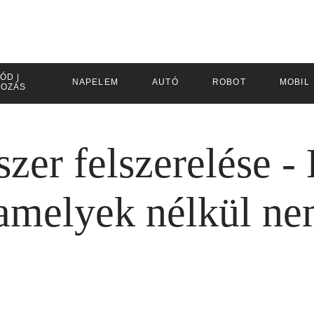
ÓD |
NAPELEM
AUTÓ
ROBOT
MOBIL
KOZÁS
zer felszerelése -
 amelyek nélkül n