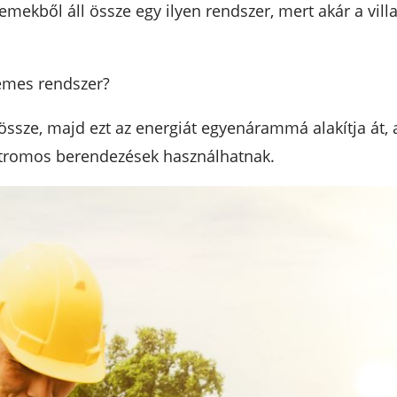
emekből áll össze egy ilyen rendszer, mert akár a vil
emes rendszer?
ssze, majd ezt az energiát egyenárammá alakítja át, 
ktromos berendezések használhatnak.