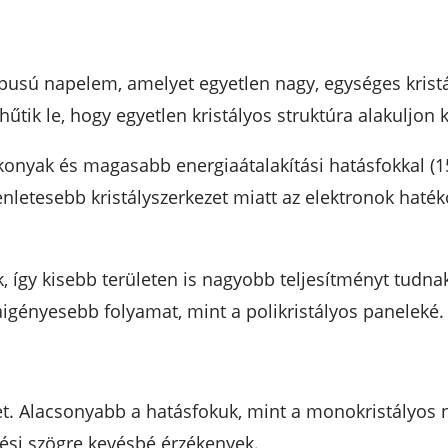
usú napelem, amelyet egyetlen nagy, egységes kristál
űtik le, hogy egyetlen kristályos struktúra alakuljon 
konyak és magasabb energiaátalakítási hatásfokkal (1
enletesebb kristályszerkezet miatt az elektronok hat
.
, így kisebb területen is nagyobb teljesítményt tudna
igényesebb folyamat, mint a polikristályos paneleké.
ket. Alacsonyabb a hatásfokuk, mint a monokristályos
esési szögre kevésbé érzékenyek.