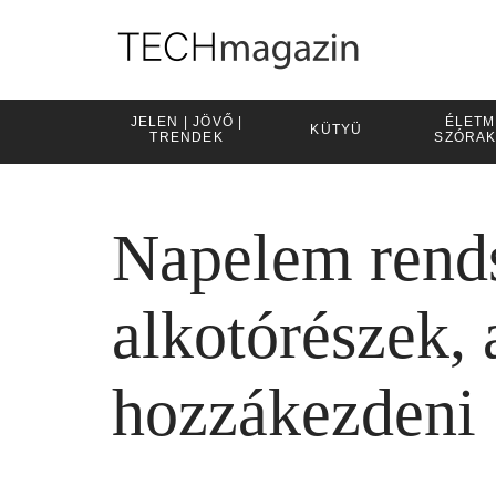
JELEN | JÖVŐ |
ÉLETM
KÜTYÜ
TRENDEK
SZÓRA
Napelem rends
alkotórészek,
hozzákezdeni