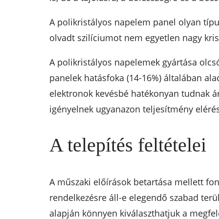
A polikristályos napelem panel olyan típu
olvadt szilíciumot nem egyetlen nagy kri
A polikristályos napelemek gyártása olcs
panelek hatásfoka (14-16%) általában alac
elektronok kevésbé hatékonyan tudnak ár
igényelnek ugyanazon teljesítmény eléré
A telepítés feltételei
A műszaki előírások betartása mellett fo
rendelkezésre áll-e elegendő szabad terü
alapján könnyen kiválaszthatjuk a megfe