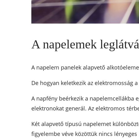
A napelemek leglátvá
A napelem panelek alapvető alkotóelemei 
De hogyan keletkezik az elektromosság a
A napfény beérkezik a napelemcellákba eg
elektronokat generál. Az elektromos térb
Két alapvető típusú napelemet különböz
figyelembe véve közöttük nincs lényeges