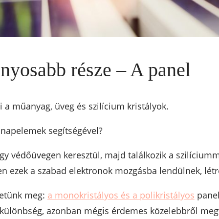
nyosabb része – A panel
a műanyag, üveg és szilícium kristályok.
 napelemek segítségével?
y védőüvegen keresztül, majd találkozik a szilíciumma
en ezek a szabad elektronok mozgásba lendülnek, lét
tetünk meg:
a monokristályos és a polikristályos
panel
 különbség, azonban mégis érdemes közelebbről megv