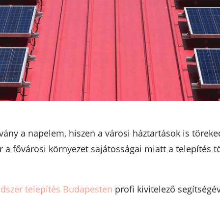
tvány a napelem, hiszen a városi háztartások is törek
 fővárosi környezet sajátosságai miatt a telepítés tö
dszer telepítés Budapesten
profi kivitelező segítségév