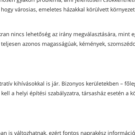
 hogy városias, emeletes házakkal körülvett környe
akran nincs lehetőség az irány megválasztására, mint e
m teljesen azonos magasságúak, kémények, szomszédos 
ratív kihívásokkal is jár. Bizonyos kerületekben – fő
ell a helyi építési szabályzatra, társasház esetén a k
-ban is változhatnak, ezért fontos naprakész informá