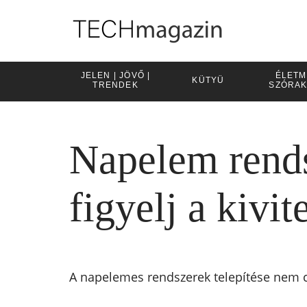
JELEN | JÖVŐ |
ÉLETM
KÜTYÜ
TRENDEK
SZÓRA
Napelem rends
figyelj a kivi
A napelemes rendszerek telepítése nem cs