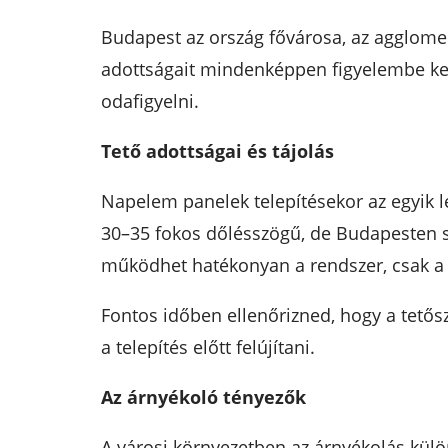
Budapest az ország fővárosa, az agglomer
adottságait mindenképpen figyelembe kel
odafigyelni.
Tető adottságai és tájolás
Napelem panelek telepítésekor az egyik le
30–35 fokos dőlésszögű, de Budapesten sok
működhet hatékonyan a rendszer, csak a 
Fontos időben ellenőrizned, hogy a tetős
a telepítés előtt felújítani.
Az árnyékoló tényezők
A városi környezetben az árnyékolás kül