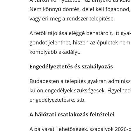
Nem könnyű döntés, de el kell fogadnod,
vagy éri meg a rendszer telepítése.
A tetők tájolása eléggé behatárolt, itt gy
gondot jelenthet, hiszen az épületek ne
komolyabb akadályt.
Engedélyeztetés és szabályozás
Budapesten a telepítés gyakran adminiszt
külön engedélyek szükségesek. Figyelned k
engedélyeztetésre, stb.
A hálózati csatlakozás feltételei
A pályázati lehetőségek, szabályok 2026