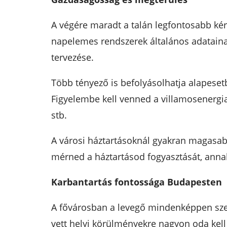
A végére maradt a talán legfontosabb ké
napelemes rendszerek általános adataina
tervezése.
Több tényező is befolyásolhatja alapeset
Figyelembe kell venned a villamosenergia
stb.
A városi háztartásoknál gyakran magasabb
mérned a háztartásod fogyasztását, annak
Karbantartás fontossága Budapesten
A fővárosban a levegő mindenképpen szen
vett helyi körülményekre nagyon oda kell