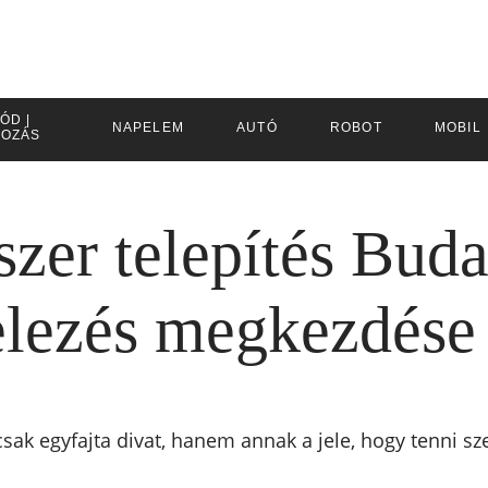
ÓD |
NAPELEM
AUTÓ
ROBOT
MOBIL
KOZÁS
zer telepítés Buda
telezés megkezdése 
ak egyfajta divat, hanem annak a jele, hogy tenni sze