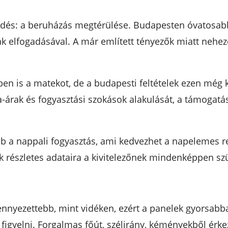
rdés: a beruházás megtérülése. Budapesten óvatosab
k elfogadásával. A már említett tényezők miatt neh
ben is a matekot, de a budapesti feltételek ezen még
-árak és fogyasztási szokások alakulását, a támogatás
 a nappali fogyasztás, ami kedvezhet a napelemes re
 részletes adataira a kivitelezőnek mindenképpen szü
nyezettebb, mint vidéken, ezért a panelek gyorsabba
 figyelni. Forgalmas főút, szélirány, kéményekből ér