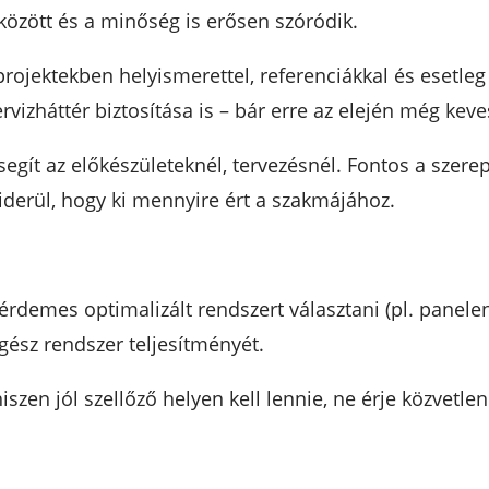
 között és a minőség is erősen szóródik.
ojektekben helyismerettel, referenciákkal és esetleg 
ervizháttér biztosítása is – bár erre az elején még kev
segít az előkészületeknél, tervezésnél. Fontos a szer
iderül, hogy ki mennyire ért a szakmájához.
demes optimalizált rendszert választani (pl. panelenké
gész rendszer teljesítményét.
hiszen jól szellőző helyen kell lennie, ne érje közvet