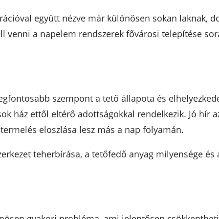
ációval együtt nézve már különösen sokan laknak, dol
l venni a napelem rendszerek fővárosi telepítése so
gfontosabb szempont a tető állapota és elhelyezkedése
 ház ettől eltérő adottságokkal rendelkezik. Jó hír az
termelés eloszlása lesz más a nap folyamán.
zerkezet teherbírása, a tetőfedő anyag milyensége és 
önösen gyakori probléma, ami jelentősen csökkentheti