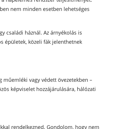
zetben nem minden esetben lehetséges
gy családi háznál. Az árnyékolás is
épületek, közeli fák jelenthetnek
leg műemléki vagy védett övezetekben –
özös képviselet hozzájárulására, hálózati
ciókkal rendelkezned. Gondolom, hogy nem