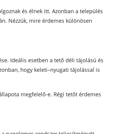
goznak és élnek itt. Azonban a település
rán. Nézzük, mire érdemes különösen
. Ideális esetben a tető déli tájolású és
onban, hogy keleti–nyugati tájolással is
állapota megfelelő-e. Régi tetőt érdemes
 a napelemes rendszer teljesítményét.