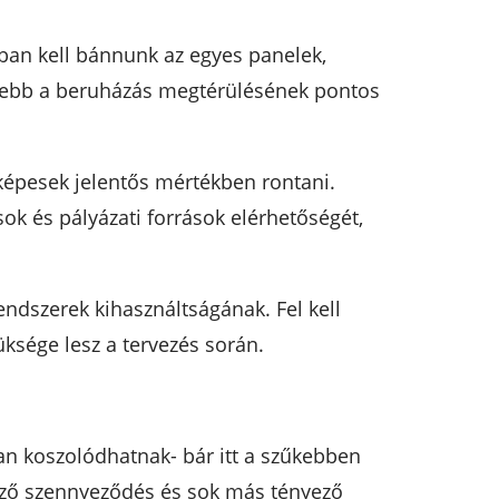
ban kell bánnunk az egyes panelek,
ezebb a beruházás megtérülésének pontos
 képesek jelentős mértékben rontani.
ok és pályázati források elérhetőségét,
ndszerek kihasználtságának. Fel kell
ksége lesz a tervezés során.
n koszolódhatnak- bár itt a szűkebben
kező szennyeződés és sok más tényező