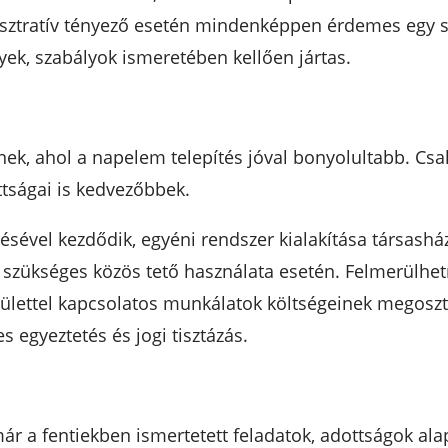
sztratív tényező esetén mindenképpen érdemes egy sz
nyek, szabályok ismeretében kellően jártas.
k, ahol a napelem telepítés jóval bonyolultabb. Csal
ttságai is kedvezőbbek.
ésével kezdődik, egyéni rendszer kialakítása társashá
 szükséges közös tető használata esetén. Felmerülhetn
épülettel kapcsolatos munkálatok költségeinek megoszt
 egyeztetés és jogi tisztázás.
 már a fentiekben ismertetett feladatok, adottságok al