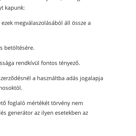
yt kapunk:
, ezek megválaszolásából áll össze a
 betöltésére.
ssága rendkívül fontos tényező.
szerződésnél a használtba adás jogalapja
nosoktól.
ető foglaló mértékét törvény nem
dés generátor az ilyen esetekben az