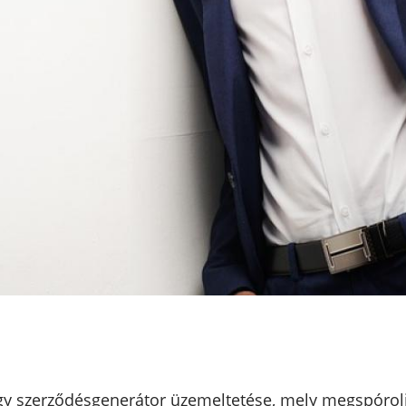
 egy szerződésgenerátor üzemeltetése, mely megspórolj