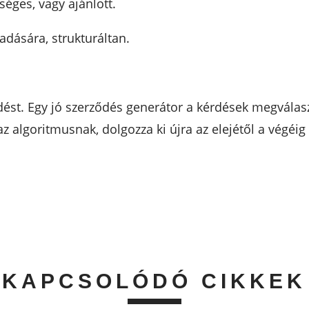
éges, vagy ajánlott.
dására, strukturáltan.
ődést. Egy jó szerződés generátor a kérdések megválas
z algoritmusnak, dolgozza ki újra az elejétől a végéi
KAPCSOLÓDÓ CIKKEK