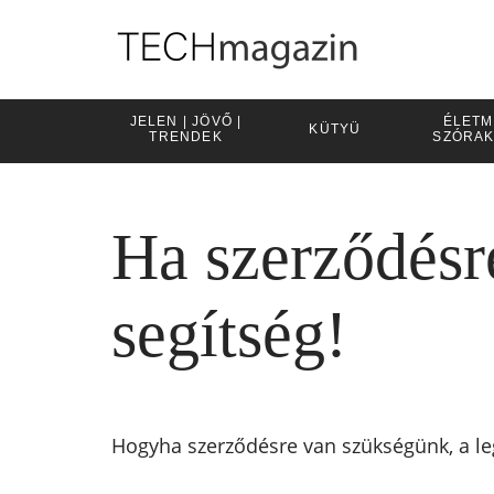
JELEN | JÖVŐ |
ÉLETM
KÜTYÜ
TRENDEK
SZÓRA
Ha szerződésre
segítség!
Hogyha szerződésre van szükségünk, a l