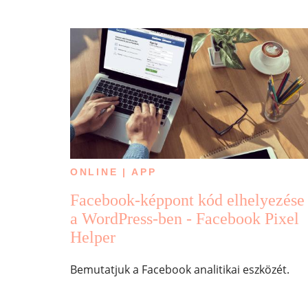
ONLINE | APP
Facebook-képpont kód elhelyezése
a WordPress-ben - Facebook Pixel
Helper
Bemutatjuk a Facebook analitikai eszközét.