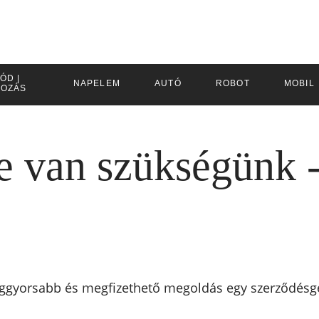
ÓD |
NAPELEM
AUTÓ
ROBOT
MOBIL
KOZÁS
 van szükségünk - 
eggyorsabb és megfizethető megoldás egy szerződésge