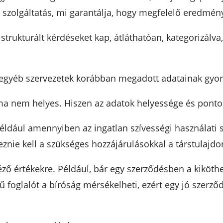
szolgáltatás, mi garantálja, hogy megfelelő eredmén
strukturált kérdéseket kap, átláthatóan, kategorizálva
egyéb szervezetek korábban megadott adatainak gyors
uma nem helyes. Hiszen az adatok helyessége és ponto
éldául amennyiben az ingatlan szívességi használati 
znie kell a szükséges hozzájárulásokkal a társtulajdo
ző értékekre. Például, bár egy szerződésben a kiköth
ű foglalót a bíróság mérsékelheti, ezért egy jó szerző