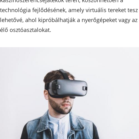
technológia fejlődésének, amely virtuális tereket tesz
lehetővé, ahol kipróbálhatják a nyerőgépeket vagy az
élő osztóasztalokat.