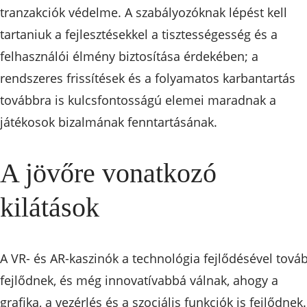
tranzakciók védelme. A szabályozóknak lépést kell
tartaniuk a fejlesztésekkel a tisztességesség és a
felhasználói élmény biztosítása érdekében; a
rendszeres frissítések és a folyamatos karbantartás
továbbra is kulcsfontosságú elemei maradnak a
játékosok bizalmának fenntartásának.
A jövőre vonatkozó
kilátások
A VR- és AR-kaszinók a technológia fejlődésével tová
fejlődnek, és még innovatívabbá válnak, ahogy a
grafika, a vezérlés és a szociális funkciók is fejlődnek.