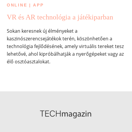
ONLINE | APP
VR és AR technológia a játékiparban
Sokan keresnek új élményeket a
kaszinószerencsejátékok terén, köszönhetően a
technológia fejlődésének, amely virtuális tereket tesz
lehetővé, ahol kipróbálhatják a nyerőgépeket vagy az
élő osztóasztalokat.