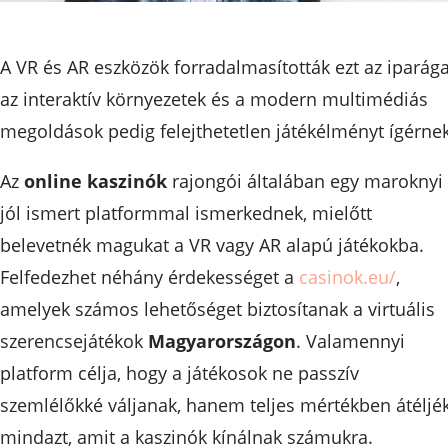
A VR és AR eszközök forradalmasították ezt az iparága
az interaktív környezetek és a modern multimédiás
megoldások pedig felejthetetlen játékélményt ígérnek
Az
online kaszinók
rajongói általában egy maroknyi
jól ismert platformmal ismerkednek, mielőtt
belevetnék magukat a VR vagy AR alapú játékokba.
Felfedezhet néhány érdekességet a
casinok.eu/
,
amelyek számos lehetőséget biztosítanak a virtuális
szerencsejátékok
Magyarországon
. Valamennyi
platform célja, hogy a játékosok ne passzív
szemlélőkké váljanak, hanem teljes mértékben átéljé
mindazt, amit a kaszinók kínálnak számukra.