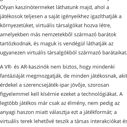
Olyan kaszinótermeket láthatunk majd, ahol a
játékosok teljesen a saját igényeikhez igazíthatják a
környezetüket, virtuális társalgókat hozva létre,
amelyekben más nemzetekből származó barátok
tartózkodnak, és maguk is vendégül láthatják az
ugyanezen virtuális társalgókból származó barátaikat
A VR- és AR-kaszinók nem biztos, hogy mindenki
fantáziáját megmozgatják, de minden játékosnak, aki
érdekel a szerencsejáték-ipar jövője, szorosan
figyelemmel kell kísérnie ezeket a technológiákat. A
legtöbb játékos már csak az élmény, nem pedig az
anyagi haszon miatt választja ezt a játékformát; a
virtuális terek lehetővé teszik a társas interakciókat é