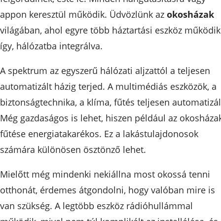
appon keresztül működik. Üdvözlünk az
okosházak
világában, ahol egyre több háztartási eszköz működik
így, hálózatba integrálva.
A spektrum az egyszerű hálózati aljzattól a teljesen
automatizált házig terjed. A multimédiás eszközök, a
biztonságtechnika, a klíma, fűtés teljesen automatizál
Még gazdaságos is lehet, hiszen például az okosháza
fűtése energiatakarékos. Ez a lakástulajdonosok
számára különösen ösztönző lehet.
Mielőtt még mindenki nekiállna most okossá tenni
otthonát, érdemes átgondolni, hogy valóban mire is
van szükség. A legtöbb eszköz rádióhullámmal