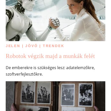
JELEN | JÖVŐ | TRENDEK
Robotok végzik majd a munkák felét
De emberekre is szükséges lesz: adatelemzőkre,
szoftverfejlesztőkre.