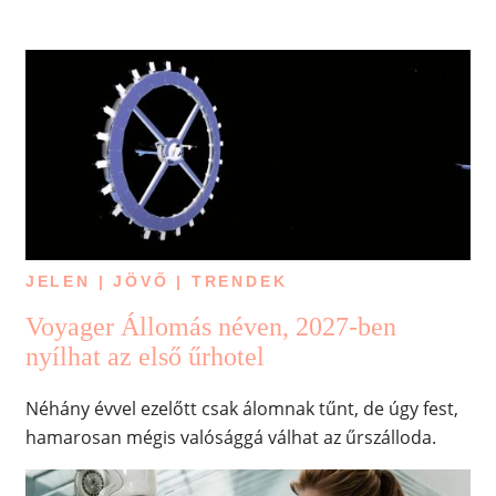
JELEN | JÖVŐ | TRENDEK
Voyager Állomás néven, 2027-ben
nyílhat az első űrhotel
Néhány évvel ezelőtt csak álomnak tűnt, de úgy fest,
hamarosan mégis valósággá válhat az űrszálloda.