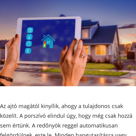
Az ajtó magától kinyílik, ahogy a tulajdonos csak
közelít. A porszívó elindul úgy, hogy még csak hozzá
sem értünk. A redőnyök reggel automatikusan
felgördülnek, este le. Minden hangutasításra vagy