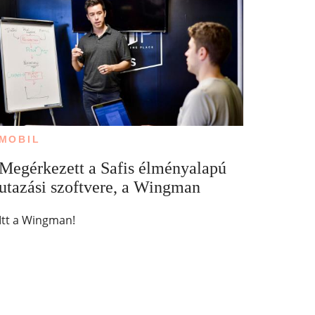
MOBIL
Megérkezett a Safis élményalapú
utazási szoftvere, a Wingman
Itt a Wingman!