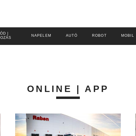
ÓD |
NAPELEM
AUTÓ
ROBOT
MOBIL
KOZÁS
ONLINE | APP