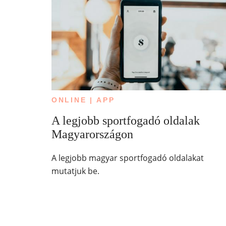
ONLINE | APP
A legjobb sportfogadó oldalak
Magyarországon
A legjobb magyar sportfogadó oldalakat
mutatjuk be.