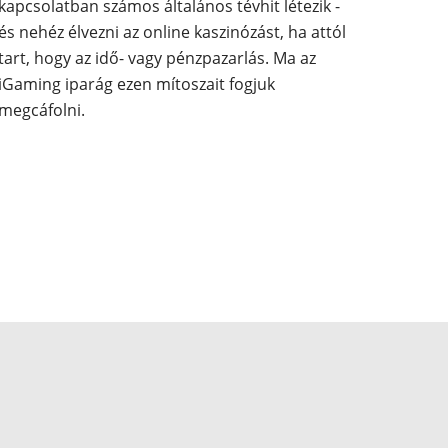
kapcsolatban számos általános tévhit létezik -
és nehéz élvezni az online kaszinózást, ha attól
tart, hogy az idő- vagy pénzpazarlás. Ma az
iGaming iparág ezen mítoszait fogjuk
megcáfolni.